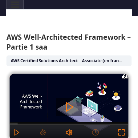
Chapitre Précédent
Quiz Suivant
AWS Well-Architected Framework –
Partie 1 saa
AWS Certified Solutions Architect – Associate (en français)
In