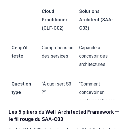
Cloud
Solutions
Practitioner
Architect (SAA-
(CLF-C02)
C03)
Ce qu’il
Compréhension
Capacité à
teste
des services
concevoir des
architectures
Question
“À quoi sert S3
“Comment
type
?”
concevoir un
système HA avec
S3 et Lambda ?”
Les 5 piliers du Well-Architected Framework —
le fil rouge du SAA-C03
Profondeur
Large mais peu
Profond —