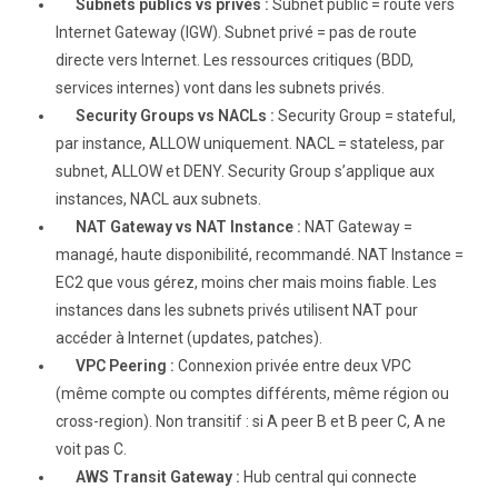
Subnets publics vs privés :
Subnet public = route vers
Internet Gateway (IGW). Subnet privé = pas de route
directe vers Internet. Les ressources critiques (BDD,
services internes) vont dans les subnets privés.
Security Groups vs NACLs :
Security Group = stateful,
par instance, ALLOW uniquement. NACL = stateless, par
subnet, ALLOW et DENY. Security Group s’applique aux
instances, NACL aux subnets.
NAT Gateway vs NAT Instance :
NAT Gateway =
managé, haute disponibilité, recommandé. NAT Instance =
EC2 que vous gérez, moins cher mais moins fiable. Les
instances dans les subnets privés utilisent NAT pour
accéder à Internet (updates, patches).
VPC Peering :
Connexion privée entre deux VPC
(même compte ou comptes différents, même région ou
cross-region). Non transitif : si A peer B et B peer C, A ne
voit pas C.
AWS Transit Gateway :
Hub central qui connecte