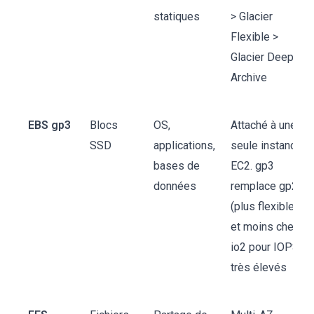
statiques
> Glacier
Flexible >
Glacier Deep
Archive
EBS gp3
Blocs
OS,
Attaché à une
SSD
applications,
seule instance
bases de
EC2. gp3
données
remplace gp2
(plus flexible
et moins cher).
io2 pour IOPS
très élevés