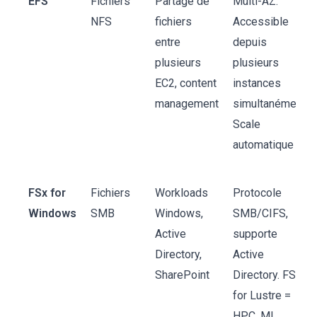
EFS
Fichiers
Partage de
Multi-AZ.
NFS
fichiers
Accessible
entre
depuis
plusieurs
plusieurs
EC2, content
instances
management
simultanément.
Scale
automatique
FSx for
Fichiers
Workloads
Protocole
Windows
SMB
Windows,
SMB/CIFS,
Active
supporte
Directory,
Active
SharePoint
Directory. FSx
for Lustre =
HPC, ML,