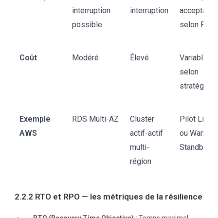
interruption
interruption
acceptable
possible
selon RTO
Coût
Modéré
Élevé
Variable
selon
stratégie
Exemple
RDS Multi-AZ
Cluster
Pilot Light
AWS
actif-actif
ou Warm
multi-
Standby
région
2.2.2 RTO et RPO — les métriques de la résilience