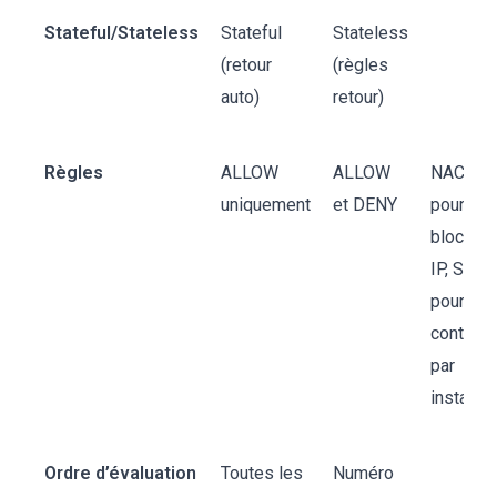
Stateful/Stateless
Stateful
Stateless
(retour
(règles
auto)
retour)
Règles
ALLOW
ALLOW
NACL
uniquement
et DENY
pour
blocage
IP, SG
pour
contrôle
par
instance
Ordre d’évaluation
Toutes les
Numéro