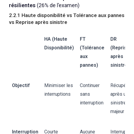
résilientes
(26% de l’examen)
2.2.1 Haute disponibilité vs Tolérance aux pannes
vs Reprise après sinistre
HA (Haute
FT
DR
Disponibilité)
(Tolérance
(Reprise
aux
après
pannes)
sinistre)
Objectif
Minimiser les
Continuer
Récupérer
interruptions
sans
après un
interruption
sinistre
majeur
Interruption
Courte
Aucune
Interruptio