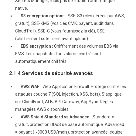
Secrets Manager, mais pas de rotation automatique
native.
S3 encryption options :
SSE-S3 (clés gérées par AWS,
gratuit), SSE-KMS (vos clés CMK, payant, audit dans
CloudTrail), SSE-C (vous fournissez la clé), CSE
(chiffrement côté client avant upload).
EBS encryption :
Chiffrement des volumes EBS via
KMS. Les snapshots d’un volume chiffré sont
automatiquement chiffrés.
2.1.4 Services de sécurité avancés
AWS WAF :
Web Application Firewall. Protège contre les
attaques couche 7 (SQL injection, XSS, bots). S’applique
sur CloudFront, ALB, API Gateway, AppSync. Règles
managées AWS disponibles.
AWS Shield Standard vs Advanced :
Standard =
gratuit, protection DDoS de base automatique. Advanced
= payant (~3000 USD/mois), protection avancée, équipe