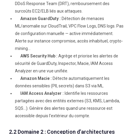
DDoS Response Team (DRT), remboursement des
surcoûts EC2/ELB liés aux attaques.
Amazon GuardDuty :
Détection de menaces
ML/anomalie sur CloudTrail, VPC Flow Logs, DNS logs. Pas
de configuration manuelle — active immédiatement.
Alerte sur instance compromise, accès inhabituel, crypto-
mining…
AWS Security Hub :
Agrège et priorise les alertes de
sécurité de GuardDuty, Inspector, Macie, IAM Access
Analyzer en une vue unifiée.
Amazon Macie :
Détecte automatiquement les
données sensibles (PII, secrets) dans S3 via ML.
IAM Access Analyzer :
Identifie les ressources
partagées avec des entités externes (S3, KMS, Lambda,
SQS…). Génère des alertes quand une ressource est
accessible depuis l’extérieur du compte.
2.2 Domaine 2 : Conception d’architectures