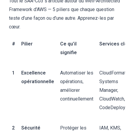
Tout le SAA-C03 s’articule autour du Well-Architected
profond
comprendre les
Framework d’AWS — 5 piliers que chaque question
nuances
teste d’une façon ou d’une autre. Apprenez-les par
cœur.
Pratique
Utile mais
Fortement
#
Pilier
Ce qu’il
Services clés
requise
optionnelle
recommandée
signifie
Durée
90 minutes
130 minutes
1
Excellence
Automatiser les
CloudFormation,
exam
opérationnelle
opérations,
Systems
améliorer
Manager,
Coût
100 USD
300 USD
continuellement
CloudWatch,
CodeDeploy
2
Sécurité
Protéger les
IAM, KMS,