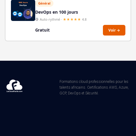
Général
DevOps en 100 jours
Auto-rythmé ·
★★★★★
4.8
Gratuit
Voir →
Formations cloud professionnelles pour les
talents africains. Certifications AWS, Azure,
GCP, DevOps et Sécurité.