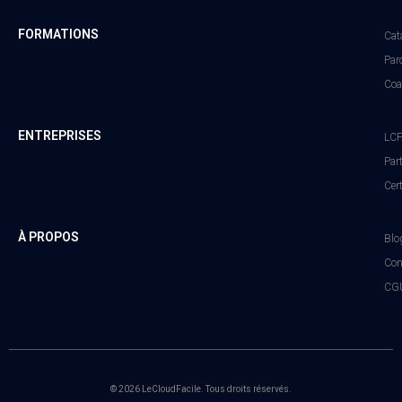
FORMATIONS
Cat
Par
Coa
ENTREPRISES
LCF
Par
Cert
À PROPOS
Blo
Con
CGU
© 2026 LeCloudFacile. Tous droits réservés.