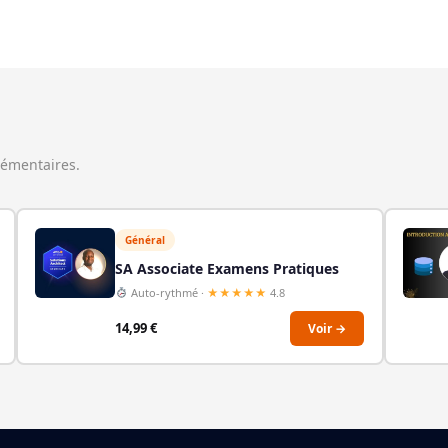
lémentaires.
Général
SA Associate Examens Pratiques
Auto-rythmé ·
★★★★★
4.8
14,99
€
Voir →