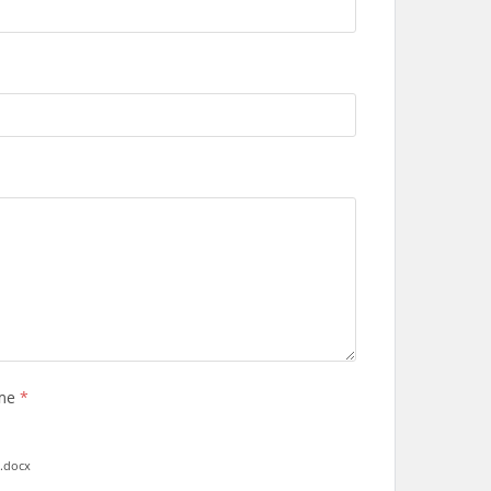
ume
*
 .docx