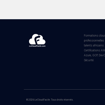
Formations clou
professionnelles 
talents africains.
Certifications A
Azure, GCP, DevO
Sécurité.
© 2026 LeCloudFacile. Tous droits réservés.