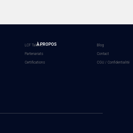
À PROPOS
LCF Talents
Blog
Partenariats
Contact
Certifications
CGU / Confidentialité