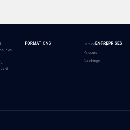
FORMATIONS
ENTREPRISES
d
Catalogue complet
pour les
Parcours
Coachings
WS,
ps et