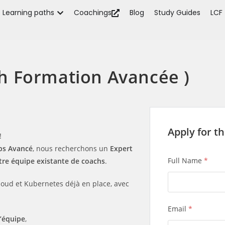
Learning paths
Coachings
Blog
Study Guides
LCF
h Formation Avancée )
Apply for th
!
ps Avancé
, nous recherchons un
Expert
Full Name
*
re équipe existante de coachs
.
loud et Kubernetes déjà en place, avec
Email
*
l’équipe
,