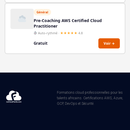
Général
Pre-Coaching AWS Certified Cloud
Practitioner
Auto-rythmé ·
★★★★★
4.8
Gratuit
Voir →
Formations cloud professionnelles pour les
talents africains. Certifications AWS, Azure,
GCP, DevOps et Sécurité.