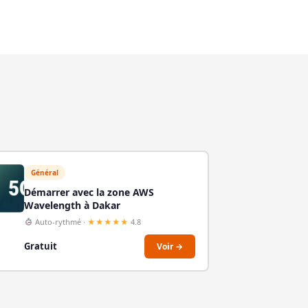
Général
Démarrer avec la zone AWS
Wavelength à Dakar
Auto-rythmé ·
★★★★★
4.8
Gratuit
Voir →