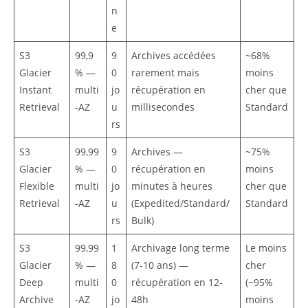
n
e
S3
99,9
9
Archives accédées
~68%
Glacier
% —
0
rarement mais
moins
Instant
multi
jo
récupération en
cher que
Retrieval
-AZ
u
millisecondes
Standard
rs
S3
99,99
9
Archives —
~75%
Glacier
% —
0
récupération en
moins
Flexible
multi
jo
minutes à heures
cher que
Retrieval
-AZ
u
(Expedited/Standard/
Standard
rs
Bulk)
S3
99,99
1
Archivage long terme
Le moins
Glacier
% —
8
(7-10 ans) —
cher
Deep
multi
0
récupération en 12-
(~95%
Archive
-AZ
jo
48h
moins