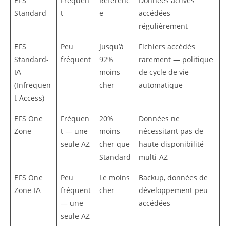
EFS
Fréquen
Référenc
Données actives
Standard
t
e
accédées
régulièrement
EFS
Peu
Jusqu’à
Fichiers accédés
Standard-
fréquent
92%
rarement — politique
IA
moins
de cycle de vie
(Infrequen
cher
automatique
t Access)
EFS One
Fréquen
20%
Données ne
Zone
t — une
moins
nécessitant pas de
seule AZ
cher que
haute disponibilité
Standard
multi-AZ
EFS One
Peu
Le moins
Backup, données de
Zone-IA
fréquent
cher
développement peu
— une
accédées
seule AZ