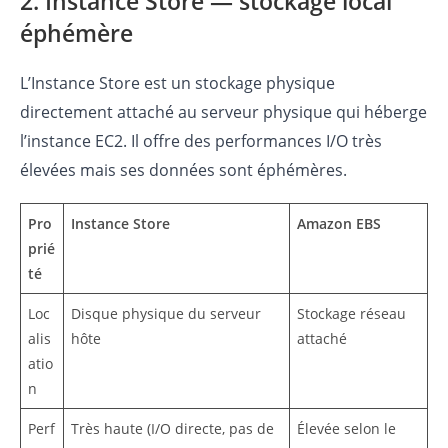
2. Instance Store — stockage local
éphémère
L’Instance Store est un stockage physique
directement attaché au serveur physique qui héberge
l’instance EC2. Il offre des performances I/O très
élevées mais ses données sont éphémères.
Pro
Instance Store
Amazon EBS
prié
té
Loc
Disque physique du serveur
Stockage réseau
alis
hôte
attaché
atio
n
Perf
Très haute (I/O directe, pas de
Élevée selon le