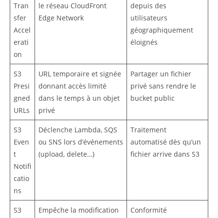
Tran
le réseau CloudFront
depuis des
sfer
Edge Network
utilisateurs
Accel
géographiquement
erati
éloignés
on
S3
URL temporaire et signée
Partager un fichier
Presi
donnant accès limité
privé sans rendre le
gned
dans le temps à un objet
bucket public
URLs
privé
S3
Déclenche Lambda, SQS
Traitement
Even
ou SNS lors d’événements
automatisé dès qu’un
t
(upload, delete…)
fichier arrive dans S3
Notifi
catio
ns
S3
Empêche la modification
Conformité