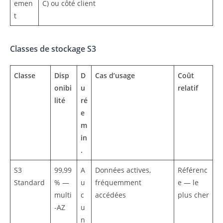
emen
C) ou côté client
t
Classes de stockage S3
Classe
Disp
D
Cas d’usage
Coût
onibi
u
relatif
lité
ré
e
m
in
.
S3
99,99
A
Données actives,
Référenc
Standard
% —
u
fréquemment
e — le
multi
c
accédées
plus cher
-AZ
u
n