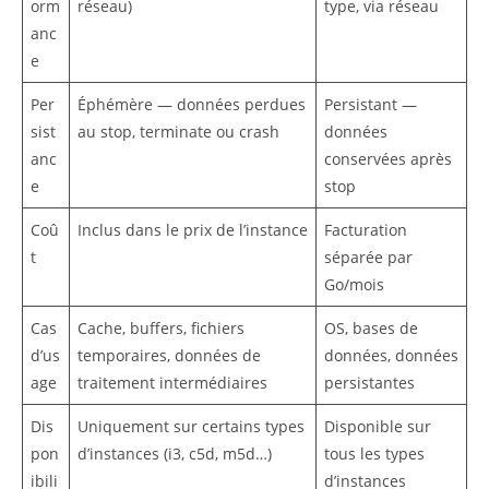
orm
réseau)
type, via réseau
anc
e
Per
Éphémère — données perdues
Persistant —
sist
au stop, terminate ou crash
données
anc
conservées après
e
stop
Coû
Inclus dans le prix de l’instance
Facturation
t
séparée par
Go/mois
Cas
Cache, buffers, fichiers
OS, bases de
d’us
temporaires, données de
données, données
age
traitement intermédiaires
persistantes
Dis
Uniquement sur certains types
Disponible sur
pon
d’instances (i3, c5d, m5d…)
tous les types
ibili
d’instances