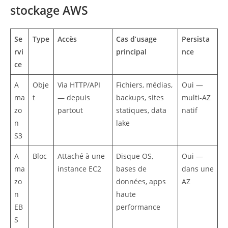
stockage AWS
Se
Type
Accès
Cas d’usage
Persista
rvi
principal
nce
ce
A
Obje
Via HTTP/API
Fichiers, médias,
Oui —
ma
t
— depuis
backups, sites
multi-AZ
zo
partout
statiques, data
natif
n
lake
S3
A
Bloc
Attaché à une
Disque OS,
Oui —
ma
instance EC2
bases de
dans une
zo
données, apps
AZ
n
haute
EB
performance
S