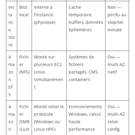
Ins
Bloc
Interne à
Cache
Non —
ta
local
l’instance
temporaire,
perdu au
nc
(physique)
buffers, données
stop/ter
e
éphémères
minate
Sto
re
A
Fichi
Monté sur
Systèmes de
Oui —
ma
er
plusieurs EC2
fichiers
multi-AZ
zo
(NFS)
Linux
partagés, CMS,
natif
n
simultanémen
containers
EF
t
S
A
Fichi
Monté selon le
Environnements
Oui —
ma
er
protocole
Windows, calcul
multi-AZ
zo
(SMB
(Windows ou
haute
selon
n
/Lust
Linux HPC)
performance
config