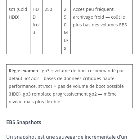
sc1 (Cold
HD
250
2
Accès peu fréquent,
HDD)
D
5
archivage froid — coût le
froi
0
plus bas des volumes EBS
d
M
B/
s
Règle examen :
gp3 = volume de boot recommandé par
défaut. io1/io2 = bases de données critiques haute
performance. st1/sc1 = pas de volume de boot possible
(HDD). gp3 remplace progressivement gp2 — même
niveau mais plus flexible.
EBS Snapshots
Un snapshot est une sauvegarde incrémentale d’un