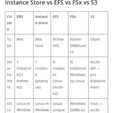
Instance Store vs EFS vs FSx vs S3
Cri
EBS
Instanc
EFS
FSx
S3
tèr
e Store
e
Ty
Bloc
Bloc
Fichier
Fichier
Objet
pe
local
NFS
SMB/Lust
re
Att
1
1
N
N
Accès
ac
instance
instanc
instanc
instances
API —
he
EC2
e
es
Windows
pas
me
(même
(physiq
Linux
ou Linux
d’attache
nt
AZ)
ue)
(multi-
ment
AZ)
OS
Linux et
Linux et
Linux
Windows
Tous —
co
Window
Window
unique
(SMB) ou
accès