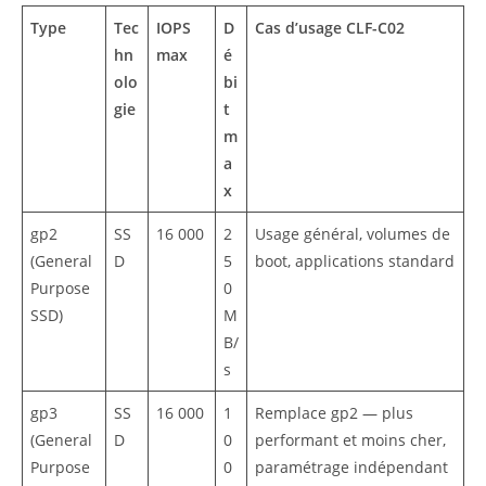
Type
Tec
IOPS
D
Cas d’usage CLF-C02
hn
max
é
olo
bi
gie
t
m
a
x
gp2
SS
16 000
2
Usage général, volumes de
(General
D
5
boot, applications standard
Purpose
0
SSD)
M
B/
s
gp3
SS
16 000
1
Remplace gp2 — plus
(General
D
0
performant et moins cher,
Purpose
0
paramétrage indépendant