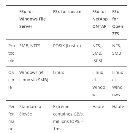
FSx for
FSx for Lustre
FSx for
FSx
Windows File
NetApp
for
Server
ONTAP
Open
ZFS
Pro
SMB, NTFS
POSIX (Lustre)
NFS,
NFS,
toc
SMB,
SMB
ole
iSCSI
OS
Windows (et
Linux
Linux
Linux
cib
Linux via SMB)
et
et
le
Windo
Wind
ws
ows
Per
Standard à
Extrême —
Haute
Haute
for
élevée
centaines GB/s,
ma
millions IOPS, <
nc
1ms