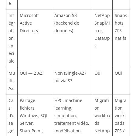
e
Int
Microsoft
Amazon S3
NetApp
Snaps
égr
Active
(backend de
SnapMi
hots
ati
Directory
données)
rror,
ZFS
on
DataOp
natifs
sp
s
éci
ale
Mu
Oui — 2 AZ
Non (Single-AZ)
Oui
Oui
lti-
ou via S3
AZ
Ca
Partage
HPC, machine
Migrati
Migra
s
fichiers
learning,
on
tion
d’u
Windows, SQL
simulation,
workloa
workl
sa
Server,
traitement vidéo,
ds
oads
ge
SharePoint,
modélisation
NetApp
ZFS /