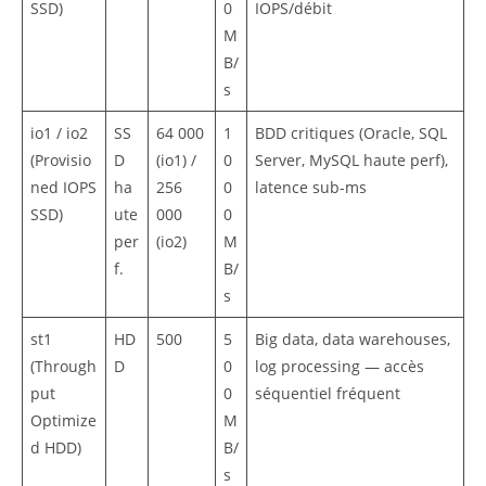
SSD)
0
IOPS/débit
M
B/
s
io1 / io2
SS
64 000
1
BDD critiques (Oracle, SQL
(Provisio
D
(io1) /
0
Server, MySQL haute perf),
ned IOPS
ha
256
0
latence sub-ms
SSD)
ute
000
0
per
(io2)
M
f.
B/
s
st1
HD
500
5
Big data, data warehouses,
(Through
D
0
log processing — accès
put
0
séquentiel fréquent
Optimize
M
d HDD)
B/
s