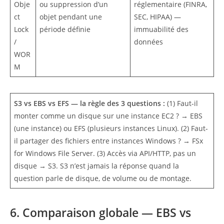
Obje
ou suppression d’un
réglementaire (FINRA,
ct
objet pendant une
SEC, HIPAA) —
Lock
période définie
immuabilité des
/
données
WOR
M
S3 vs EBS vs EFS — la règle des 3 questions :
(1) Faut-il
monter comme un disque sur une instance EC2 ? → EBS
(une instance) ou EFS (plusieurs instances Linux). (2) Faut-
il partager des fichiers entre instances Windows ? → FSx
for Windows File Server. (3) Accès via API/HTTP, pas un
disque → S3. S3 n’est jamais la réponse quand la
question parle de disque, de volume ou de montage.
6. Comparaison globale — EBS vs