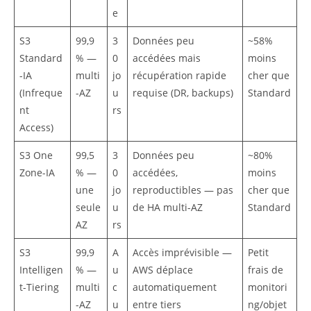
e
S3
99,9
3
Données peu
~58%
Standard
% —
0
accédées mais
moins
-IA
multi
jo
récupération rapide
cher que
(Infreque
-AZ
u
requise (DR, backups)
Standard
nt
rs
Access)
S3 One
99,5
3
Données peu
~80%
Zone-IA
% —
0
accédées,
moins
une
jo
reproductibles — pas
cher que
seule
u
de HA multi-AZ
Standard
AZ
rs
S3
99,9
A
Accès imprévisible —
Petit
Intelligen
% —
u
AWS déplace
frais de
t-Tiering
multi
c
automatiquement
monitori
-AZ
u
entre tiers
ng/objet