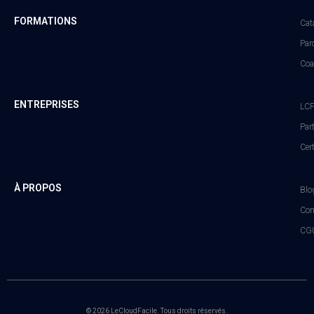
FORMATIONS
Cat
Par
Coa
ENTREPRISES
LCF
Par
Cert
À PROPOS
Blo
Con
CGU
© 2026 LeCloudFacile. Tous droits réservés.