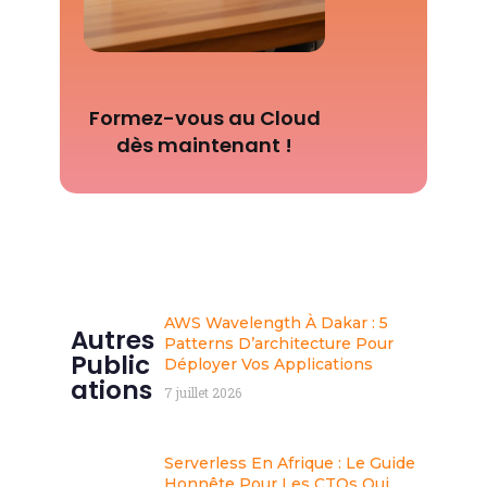
Formez-vous au Cloud
dès maintenant !
AWS Wavelength À Dakar : 5
Autres
Patterns D’architecture Pour
Public
Déployer Vos Applications
Ations
7 juillet 2026
Serverless En Afrique : Le Guide
Honnête Pour Les CTOs Qui