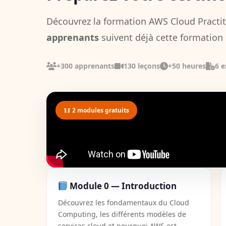
Découvrez la formation AWS Cloud Practiti
apprenants
suivent déjà cette formation 
+300 apprenants
130 leçons
+50 heures
6 
2 modules gratuits
Module 0 — Introduction
Découvrez les fondamentaux du Cloud
Computing, les différents modèles de
services cloud et pourquoi AWS est