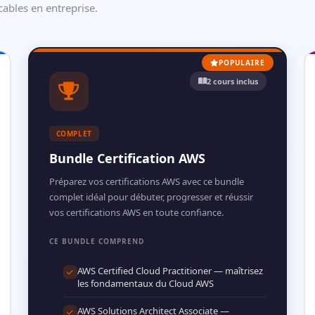
cables en entreprise.
POPULAIRE
2 cours inclus
COMPLET
Bundle Certification AWS
Préparez vos certifications AWS avec ce bundle
complet idéal pour débuter, progresser et réussir
vos certifications AWS en toute confiance.
CE BUNDLE COMPREND
AWS Certified Cloud Practitioner — maîtrisez
les fondamentaux du Cloud AWS
AWS Solutions Architect Associate —