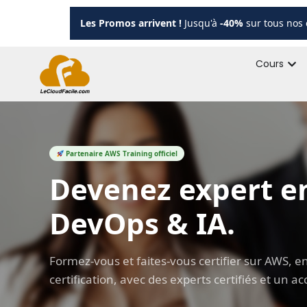
Les Promos arrivent !
Jusqu'à
-40%
sur tous nos 
Cours
Partenaire AWS Training officiel
Devenez expert e
DevOps & IA.
Formez-vous et faites-vous certifier sur AWS, en f
certification, avec des experts certifiés et un