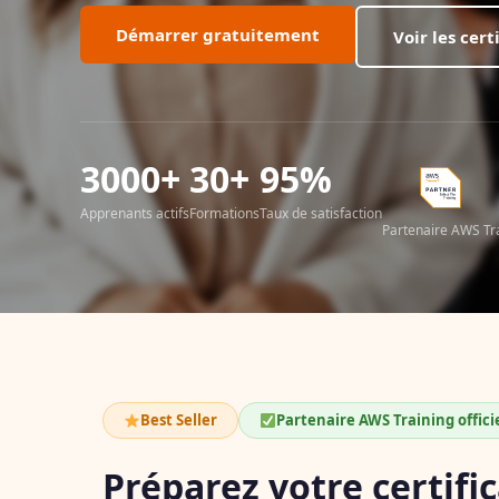
Démarrer gratuitement
Voir les cer
3000+
30+
95%
Apprenants actifs
Formations
Taux de satisfaction
Partenaire AWS Trai
Best Seller
Partenaire AWS Training offici
Préparez votre certifi