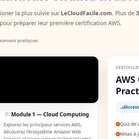
oner la plus suivie sur
LeCloudFacile.com
. Plus de
3
pour préparer leur première certification AWS.
examens pratiques
CERTIFICA
AWS 
Pract
Access
Module 1 — Cloud Computing
Quiz de 
Explorez les principaux services AWS,
découvrez l'écosystème Amazon Web
Mises à j
Services et poursuivez gratuitement votre