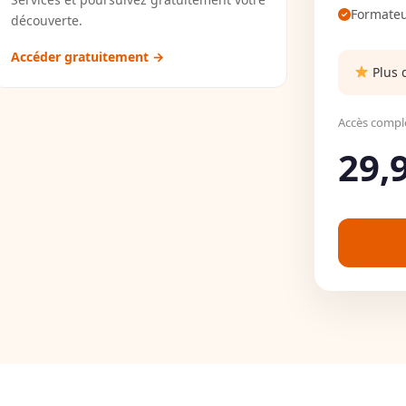
Formateu
découverte.
Accéder gratuitement →
Plus 
Accès comple
29,