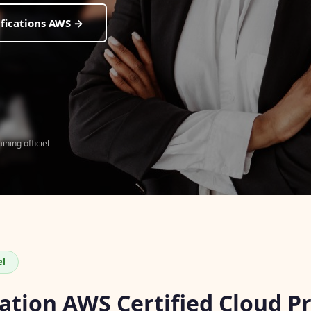
tifications AWS →
ning officiel
el
cation AWS Certified Cloud Pr