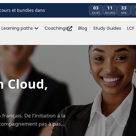
03
11
33
cours et bundles dans
JOURS
HEURES
MIN
Learning paths
Coachings
Blog
Study Guides
LCF
n Cloud,
rançais. De l'initiation à la
 accompagnement pas à pas...