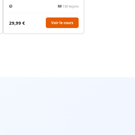
130 leçons
29,99
€
Voir le cours